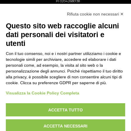
PI 02042680138
Reg. Imp. Lecco n. 02713750137
R.E.A. Lecco n. 1328153
Rifiuta cookie non necessari ✕
Questo sito web raccoglie alcuni
dati personali dei visitatori e
utenti
Con il tuo consenso, noi e i nostri partner utilizziamo i cookie e
tecnologie simili per archiviare, accedere ed elaborare i dati
personali come, ad esempio, la visita al sito web o la
personalizzazione degli annunci. Poiché rispettiamo il tuo diritto
alla privacy, è possibile scegliere di non consentire alcuni tipi di
cookie. Clicca su preferenze GDPR per saperne di più.
Visualizza la Cookie Policy Completa
ACCETTA TUTTO
Copyright © Gattinoni & Co. s.r.l. All rights reserved
Privacy Policy
Cookie Policy
Whistleblowing link
ACCETTA NECESSARI
Linee Guida Whistleblowing
Policy Anticorruzione