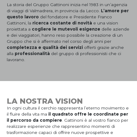
La storia del Gruppo Gattinoni inizia nel 1983 in un’agenzia
di viaggi di Valmadrera, in provincia da Lecco.
L’amore per
questo lavoro
del fondatore e Presidente Franco
Gattinoni, la
ricerca costante di novità
e una vision
proiettata a
cogliere le mutevoli esigenze
delle aziende
e dei viaggiatori, hanno reso possibile la creazione di un
Gruppo che si è affermato nel corso degli anni per
completezza e qualità dei servizi
offerti grazie anche
alla
professionalità
del gruppo di professionisti che ci
lavorano.
LA NOSTRA VISION
In ogni cultura il cerchio rappresenta l’eterno movimento e
il fluire della vita ma
il quadrato offre le coordinate per
il percorso da compiere
. Gattinoni è al vostro fianco per
realizzare esperienze che rappresentino momenti di
trasformazione capaci di offrire nuove prospettive e