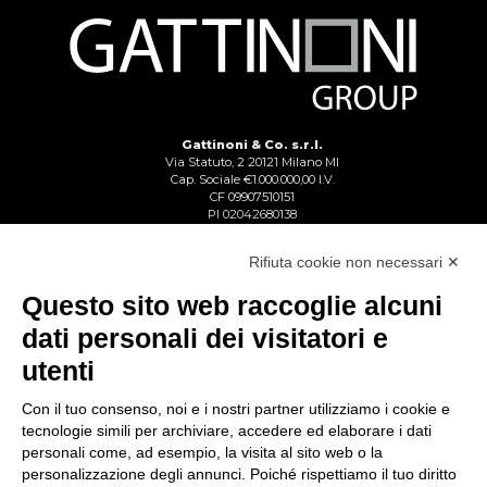
Gattinoni & Co. s.r.l.
Via Statuto, 2 20121 Milano MI
Cap. Sociale €1.000.000,00 I.V.
CF 09907510151
PI 02042680138
Reg. Imp. Lecco n. 02713750137
R.E.A. Lecco n. 1328153
Rifiuta cookie non necessari ✕
Questo sito web raccoglie alcuni
dati personali dei visitatori e
utenti
Con il tuo consenso, noi e i nostri partner utilizziamo i cookie e
tecnologie simili per archiviare, accedere ed elaborare i dati
personali come, ad esempio, la visita al sito web o la
personalizzazione degli annunci. Poiché rispettiamo il tuo diritto