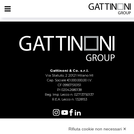
ALLA SCOPERTA DI MIAMI BEACH
Gattinoni & Co. s.r.l.
Via Statuto, 2 20121 Milano MI
Cap. Sociale €1.000.000,00 I.V.
CF 09907510151
PI 02042680138
Reg. Imp. Lecco n. 02713750137
R.E.A. Lecco n. 1328153
Rifiuta cookie non necessari ✕