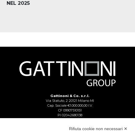
NEL 2025
Gattinoni & Co. s.r.l.
Via Statuto, 2 20121 Milano MI
Cap. Sociale €1.000.000,00 I.V.
CF 09907510151
PI 02042680138
Reg. Imp. Lecco n. 02713750137
R.E.A. Lecco n. 1328153
Rifiuta cookie non necessari ✕