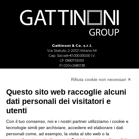
Gattinoni & Co. s.r.l.
Via Statuto, 2 20121 Milano MI
Cap. Sociale €1.000.000,00 I.V.
CF 09907510151
PI 02042680138
Reg. Imp. Lecco n. 02713750137
R.E.A. Lecco n. 1328153
Rifiuta cookie non necessari ✕
Questo sito web raccoglie alcuni
dati personali dei visitatori e
utenti
Con il tuo consenso, noi e i nostri partner utilizziamo i cookie e
tecnologie simili per archiviare, accedere ed elaborare i dati
personali come, ad esempio, la visita al sito web o la