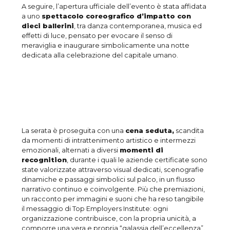
A seguire, l’apertura ufficiale dell’evento è stata affidata
a uno
spettacolo coreografico d’impatto con
dieci ballerini
, tra danza contemporanea, musica ed
effetti di luce, pensato per evocare il senso di
meraviglia e inaugurare simbolicamente una notte
dedicata alla celebrazione del capitale umano.
La serata è proseguita con una
cena seduta,
scandita
da momenti di intrattenimento artistico e intermezzi
emozionali, alternati a diversi
momenti di
recognition
, durante i quali le aziende certificate sono
state valorizzate attraverso visual dedicati, scenografie
dinamiche e passaggi simbolici sul palco, in un flusso
narrativo continuo e coinvolgente. Più che premiazioni,
un racconto per immagini e suoni che ha reso tangibile
il messaggio di Top Employers Institute: ogni
organizzazione contribuisce, con la propria unicità, a
comporre una vera e propria “galassia dell’eccellenza”.