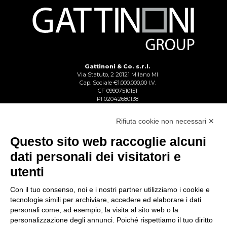
Gattinoni & Co. s.r.l.
Via Statuto, 2 20121 Milano MI
Cap. Sociale €1.000.000,00 I.V.
CF 09907510151
PI 02042680138
Reg. Imp. Lecco n. 02713750137
R.E.A. Lecco n. 1328153
Rifiuta cookie non necessari ✕
Questo sito web raccoglie alcuni
dati personali dei visitatori e
utenti
Con il tuo consenso, noi e i nostri partner utilizziamo i cookie e
tecnologie simili per archiviare, accedere ed elaborare i dati
personali come, ad esempio, la visita al sito web o la
personalizzazione degli annunci. Poiché rispettiamo il tuo diritto