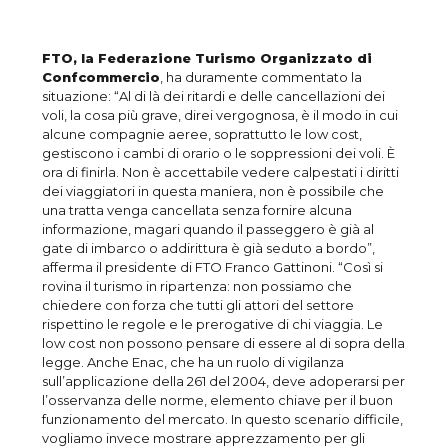
FTO, la Federazione Turismo Organizzato di
Confcommercio
, ha duramente commentato la
situazione: “Al di là dei ritardi e delle cancellazioni dei
voli, la cosa più grave, direi vergognosa, è il modo in cui
alcune compagnie aeree, soprattutto le low cost,
gestiscono i cambi di orario o le soppressioni dei voli. È
ora di finirla. Non è accettabile vedere calpestati i diritti
dei viaggiatori in questa maniera, non è possibile che
una tratta venga cancellata senza fornire alcuna
informazione, magari quando il passeggero è già al
gate di imbarco o addirittura è già seduto a bordo”,
afferma il presidente di FTO Franco Gattinoni. “Così si
rovina il turismo in ripartenza: non possiamo che
chiedere con forza che tutti gli attori del settore
rispettino le regole e le prerogative di chi viaggia. Le
low cost non possono pensare di essere al di sopra della
legge. Anche Enac, che ha un ruolo di vigilanza
sull’applicazione della 261 del 2004, deve adoperarsi per
l’osservanza delle norme, elemento chiave per il buon
funzionamento del mercato. In questo scenario difficile,
vogliamo invece mostrare apprezzamento per gli