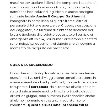
massimo per tutelare i clienti che comprano i pacchetti,
con rimborsi, riprotezioni su altri voli, cambi di tratta,
transfer ad hoc, soluzioni logistiche, e anche sostegno
sul fronte legale.
Anche il Gruppo Gattinoni
è
impegnato in prima linea su questo fronte: oltre al
personale di tutte le agenzie del Gruppo, a disposizione
dei viaggiatori, c’è un team di assistenza dedicato per
le varie tipologie di prodotto acquistate e il servizio di
emergenza attivo h24, i cui numeri di telefono e contatti
sono indicati sui documenti di viaggio che si ricevono al
momento dell’acquisto del pacchetto.
COSA STA SUCCEDENDO
Dopo due anni di stop forzato a causa della pandemia,
quest’anno i volumi di viaggio sono tornati a crescere in
maniera sensibile a livelli pre-Covid, ma il settore fatica a
recuperare il
personale
, sia di terra sia di volo, che era
stato drasticamente ridotto. Il risultato è sotto gli occhi
di tutti: da giugno, sono numerosi i voli cancellati anche
all’ultimo momento e i disagi sui viaggiatori sono
importanti.
Questa situazione interessa tutta