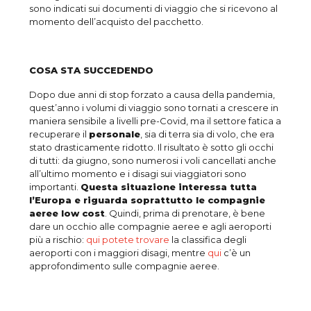
sono indicati sui documenti di viaggio che si ricevono al
momento dell’acquisto del pacchetto.
COSA STA SUCCEDENDO
Dopo due anni di stop forzato a causa della pandemia,
quest’anno i volumi di viaggio sono tornati a crescere in
maniera sensibile a livelli pre-Covid, ma il settore fatica a
recuperare il
personale
, sia di terra sia di volo, che era
stato drasticamente ridotto. Il risultato è sotto gli occhi
di tutti: da giugno, sono numerosi i voli cancellati anche
all’ultimo momento e i disagi sui viaggiatori sono
importanti.
Questa situazione interessa tutta
l’Europa e riguarda soprattutto le compagnie
aeree low cost
. Quindi, prima di prenotare, è bene
dare un occhio alle compagnie aeree e agli aeroporti
più a rischio:
qui potete trovare
la classifica degli
aeroporti con i maggiori disagi, mentre
qui
c’è un
approfondimento sulle compagnie aeree.