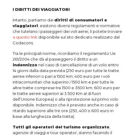
I DIRITTI DEI VIAGGIATORI
Intanto, partiamo dai
diritti di consumatori e
viaggiatori
: esistono diversi regolamenti e normative
che tutelano i passeggeri dei voli aerei, li potete trovare
a questo link
disponibile sul sito dedicato realizzato dal
Codacons.
Tra le principali norme, ricordiamo il regolamento Ue
261/2004 che dà al passeggero il diritto a un
indennizzo
nel caso di cancellazione di un volo entro
14 giorni dalla data prevista (250 euro per tutte le tratte
aeree inferiori o pari a 1500 km; 400 euro per i voli
intracomunitari che superino i 1500 km e per tutte le
altre tratte comprese tra 1500 e 3500 km; 600 euro per
le tratte aeree superiori ai 3.500 Km al di fuori
dell’Unione Europea) o alla riprotezione sul primo volo
disponibile. Indennizzo che è previsto anche in caso di
ritardo superiore alle tre ore (250, 400 o 600 euro in
base alla lunghezza della tratta).
Tutti gli operatori del turismo organizzato
,
agenzie di viaggi e tour operator, stanno facendo il