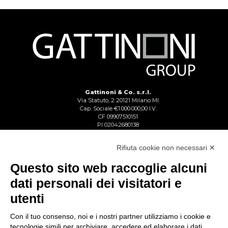
Gattinoni & Co. s.r.l.
Via Statuto, 2 20121 Milano MI
Cap. Sociale €1.000.000,00 I.V.
CF 09907510151
PI 02042680138
Reg. Imp. Lecco n. 02713750137
R.E.A. Lecco n. 1328153
Rifiuta cookie non necessari ✕
Questo sito web raccoglie alcuni
dati personali dei visitatori e
utenti
Con il tuo consenso, noi e i nostri partner utilizziamo i cookie e
tecnologie simili per archiviare, accedere ed elaborare i dati