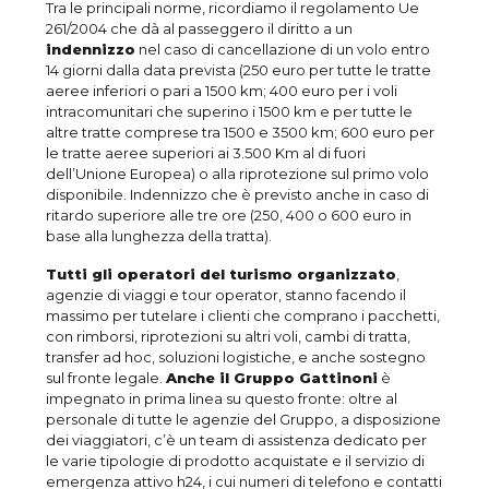
Tra le principali norme, ricordiamo il regolamento Ue
261/2004 che dà al passeggero il diritto a un
indennizzo
nel caso di cancellazione di un volo entro
14 giorni dalla data prevista (250 euro per tutte le tratte
aeree inferiori o pari a 1500 km; 400 euro per i voli
intracomunitari che superino i 1500 km e per tutte le
altre tratte comprese tra 1500 e 3500 km; 600 euro per
le tratte aeree superiori ai 3.500 Km al di fuori
dell’Unione Europea) o alla riprotezione sul primo volo
disponibile. Indennizzo che è previsto anche in caso di
ritardo superiore alle tre ore (250, 400 o 600 euro in
base alla lunghezza della tratta).
Tutti gli operatori del turismo organizzato
,
agenzie di viaggi e tour operator, stanno facendo il
massimo per tutelare i clienti che comprano i pacchetti,
con rimborsi, riprotezioni su altri voli, cambi di tratta,
transfer ad hoc, soluzioni logistiche, e anche sostegno
sul fronte legale.
Anche il Gruppo Gattinoni
è
impegnato in prima linea su questo fronte: oltre al
personale di tutte le agenzie del Gruppo, a disposizione
dei viaggiatori, c’è un team di assistenza dedicato per
le varie tipologie di prodotto acquistate e il servizio di
emergenza attivo h24, i cui numeri di telefono e contatti