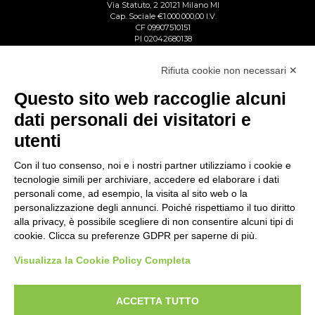
Via Statuto, 2 20121 Milano MI
Cap. Sociale €1.000.000,00 I.V.
CF 09907510151
PI 02042680138
Reg. Imp. Lecco n. 02713750137
R.E.A. Lecco n. 1328153
Rifiuta cookie non necessari ✕
Questo sito web raccoglie alcuni
dati personali dei visitatori e
utenti
Con il tuo consenso, noi e i nostri partner utilizziamo i cookie e
tecnologie simili per archiviare, accedere ed elaborare i dati
personali come, ad esempio, la visita al sito web o la
personalizzazione degli annunci. Poiché rispettiamo il tuo diritto
alla privacy, è possibile scegliere di non consentire alcuni tipi di
cookie. Clicca su preferenze GDPR per saperne di più.
Visualizza la Cookie Policy Completa
ACCETTA TUTTO
Copyright © Gattinoni & Co. s.r.l. All rights reserved