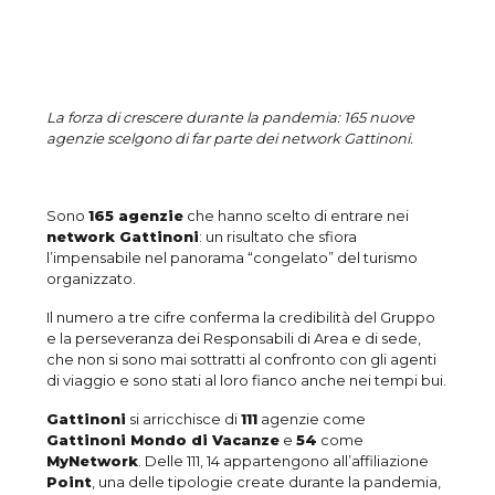
La forza di crescere durante la pandemia: 165 nuove
agenzie scelgono di far parte dei network Gattinoni.
Sono
165 agenzie
che hanno scelto di entrare nei
network Gattinoni
: un risultato che sfiora
l’impensabile nel panorama “congelato” del turismo
organizzato.
Il numero a tre cifre conferma la credibilità del Gruppo
e la perseveranza dei Responsabili di Area e di sede,
che non si sono mai sottratti al confronto con gli agenti
di viaggio e sono stati al loro fianco anche nei tempi bui.
Gattinoni
si arricchisce di
111
agenzie come
Gattinoni Mondo di Vacanze
e
54
come
MyNetwork
. Delle 111, 14 appartengono all’affiliazione
Point
, una delle tipologie create durante la pandemia,