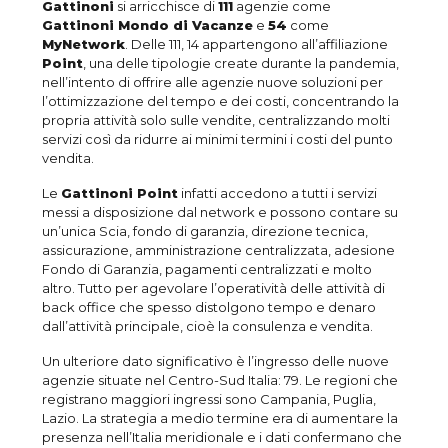
Gattinoni
si arricchisce di
111
agenzie come
Gattinoni Mondo di Vacanze
e
54
come
MyNetwork
. Delle 111, 14 appartengono all’affiliazione
Point
, una delle tipologie create durante la pandemia,
nell’intento di offrire alle agenzie nuove soluzioni per
l’ottimizzazione del tempo e dei costi, concentrando la
propria attività solo sulle vendite, centralizzando molti
servizi così da ridurre ai minimi termini i costi del punto
vendita.
Le
Gattinoni Point
infatti accedono a tutti i servizi
messi a disposizione dal network e possono contare su
un’unica Scia, fondo di garanzia, direzione tecnica,
assicurazione, amministrazione centralizzata, adesione
Fondo di Garanzia, pagamenti centralizzati e molto
altro. Tutto per agevolare l’operatività delle attività di
back office che spesso distolgono tempo e denaro
dall’attività principale, cioè la consulenza e vendita.
Un ulteriore dato significativo è l’ingresso delle nuove
agenzie situate nel Centro-Sud Italia: 79. Le regioni che
registrano maggiori ingressi sono Campania, Puglia,
Lazio. La strategia a medio termine era di aumentare la
presenza nell’Italia meridionale e i dati confermano che