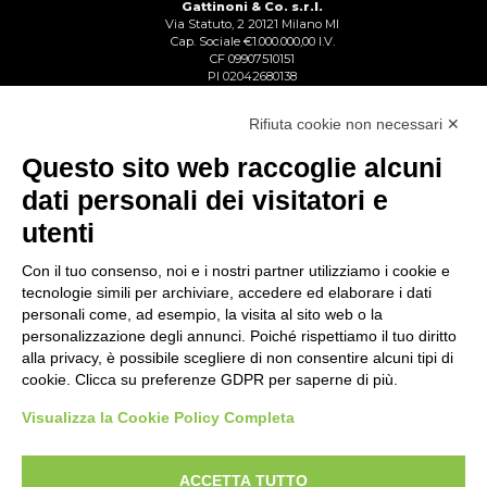
Gattinoni & Co. s.r.l.
Via Statuto, 2 20121 Milano MI
Cap. Sociale €1.000.000,00 I.V.
CF 09907510151
PI 02042680138
Reg. Imp. Lecco n. 02713750137
R.E.A. Lecco n. 1328153
Rifiuta cookie non necessari ✕
Questo sito web raccoglie alcuni
dati personali dei visitatori e
utenti
Con il tuo consenso, noi e i nostri partner utilizziamo i cookie e
tecnologie simili per archiviare, accedere ed elaborare i dati
personali come, ad esempio, la visita al sito web o la
personalizzazione degli annunci. Poiché rispettiamo il tuo diritto
alla privacy, è possibile scegliere di non consentire alcuni tipi di
cookie. Clicca su preferenze GDPR per saperne di più.
Visualizza la Cookie Policy Completa
ACCETTA TUTTO