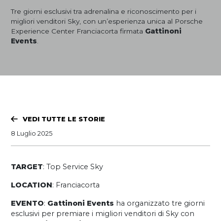
Tre giorni esclusivi tra adrenalina e riconoscimento per i
migliori venditori Sky, con un’esperienza unica al Porsche
Experience Center Franciacorta firmata
Gattinoni
Events
.
VEDI TUTTE LE STORIE
8 Luglio 2025
TARGET
:
Top Service Sky
LOCATION
:
Franciacorta
EVENTO
:
Gattinoni Events
ha organizzato tre giorni
esclusivi per premiare i migliori venditori di Sky con