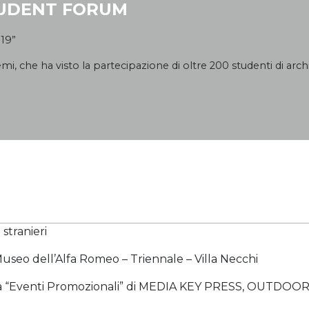
TUDENT FORUM
19”
emi, che ha visto la partecipazione di oltre 200 studenti di arc
 stranieri
seo dell’Alfa Romeo – Triennale – Villa Necchi
goria “Eventi Promozionali” di MEDIA KEY PRESS, OU