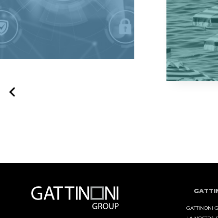
Previous
GATTI
GATTINONI 