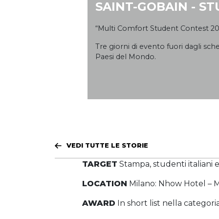
SAINT-GOBAIN - S
“Multi Comfort Student Contest 20
Tre giorni di evento fuori dagli sch
Paesi del Mondo.
VEDI TUTTE LE STORIE
TARGET
Stampa, studenti italiani e
LOCATION
Milano: Nhow Hotel – Mu
AWARD
In short list nella cate