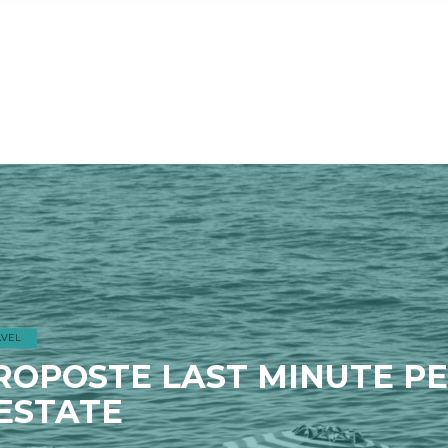
EVENTS
GATTINONI EVENTS: VOL
D’AFFARI A +58% NEL 202