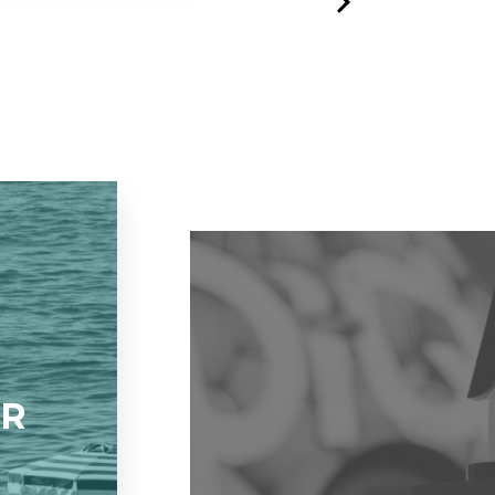
Next
UME
5