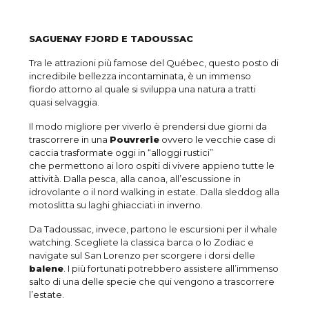
SAGUENAY FJORD E TADOUSSAC
Tra le attrazioni più famose del Québec, questo posto di
incredibile bellezza incontaminata, è un immenso
fiordo attorno al quale si sviluppa una natura a tratti
quasi selvaggia.
Il modo migliore per viverlo è prendersi due giorni da
trascorrere in una
Pouvrerie
ovvero le vecchie case di
caccia trasformate oggi in “alloggi rustici”
che permettono ai loro ospiti di vivere appieno tutte le
attività. Dalla pesca, alla canoa, all’escussione in
idrovolante o il nord walking in estate. Dalla sleddog alla
motoslitta su laghi ghiacciati in inverno.
Da Tadoussac, invece, partono le escursioni per il whale
watching. Scegliete la classica barca o lo Zodiac e
navigate sul San Lorenzo per scorgere i dorsi delle
balene
. I più fortunati potrebbero assistere all’immenso
salto di una delle specie che qui vengono a trascorrere
l’estate.