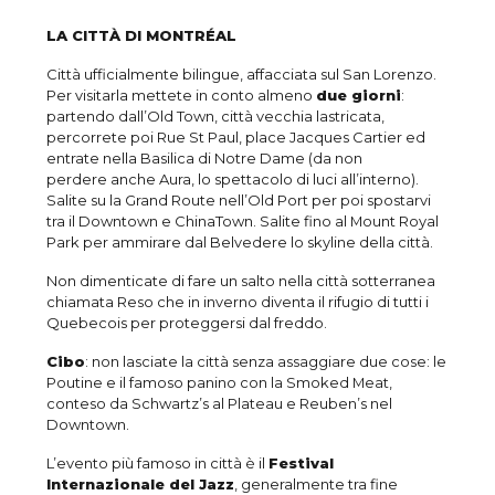
LA CITTÀ DI MONTRÉAL
Città ufficialmente bilingue, affacciata sul San Lorenzo.
Per visitarla mettete in conto almeno
due giorni
:
partendo dall’Old Town, città vecchia lastricata,
percorrete poi Rue St Paul, place Jacques Cartier ed
entrate nella Basilica di Notre Dame (da non
perdere anche Aura, lo spettacolo di luci all’interno).
Salite su la Grand Route nell’Old Port per poi spostarvi
tra il Downtown e ChinaTown. Salite fino al Mount Royal
Park per ammirare dal Belvedere lo skyline della città.
Non dimenticate di fare un salto nella città sotterranea
chiamata Reso che in inverno diventa il rifugio di tutti i
Quebecois per proteggersi dal freddo.
Cibo
: non lasciate la città senza assaggiare due cose: le
Poutine e il famoso panino con la Smoked Meat,
conteso da Schwartz’s al Plateau e Reuben’s nel
Downtown.
L’evento più famoso in città è il
Festival
Internazionale del Jazz
, generalmente tra fine