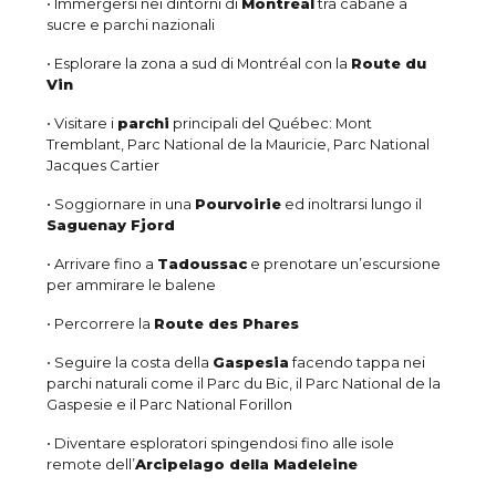
• Immergersi nei dintorni di
Montréal
tra cabane a
sucre e parchi nazionali
• Esplorare la zona a sud di Montréal con la
Route du
Vin
• Visitare i
parchi
principali del Québec: Mont
Tremblant, Parc National de la Mauricie, Parc National
Jacques Cartier
• Soggiornare in una
Pourvoirie
ed inoltrarsi lungo il
Saguenay Fjord
• Arrivare fino a
Tadoussac
e prenotare un’escursione
per ammirare le balene
• Percorrere la
Route des Phares
• Seguire la costa della
Gaspesia
facendo tappa nei
parchi naturali come il Parc du Bic, il Parc National de la
Gaspesie e il Parc National Forillon
• Diventare esploratori spingendosi fino alle isole
remote dell’
Arcipelago della Madeleine