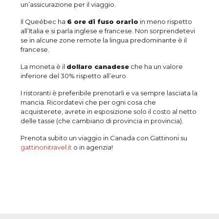
un’assicurazione per il viaggio.
Il Queébec ha
6 ore di fuso orario
in meno rispetto
all’Italia e si parla inglese e francese. Non sorprendetevi
se in alcune zone remote la lingua predominante è il
francese.
La moneta è il
dollaro canadese
che ha un valore
inferiore del 30% rispetto all’euro.
I ristoranti è preferibile prenotarli e va sempre lasciata la
mancia. Ricordatevi che per ogni cosa che
acquisterete, avrete in esposizione solo il costo al netto
delle tasse (che cambiano di provincia in provincia).
Prenota subito un viaggio in Canada con Gattinoni su
gattinonitravel.it
o in agenzia!