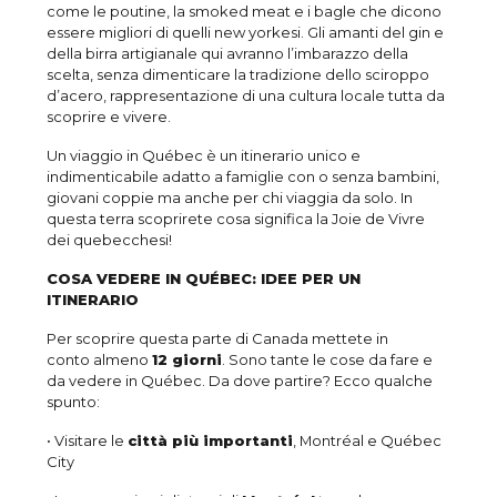
come le poutine, la smoked meat e i bagle che dicono
essere migliori di quelli new yorkesi. Gli amanti del gin e
della birra artigianale qui avranno l’imbarazzo della
scelta, senza dimenticare la tradizione dello sciroppo
d’acero, rappresentazione di una cultura locale tutta da
scoprire e vivere.
Un viaggio in Québec è un itinerario unico e
indimenticabile adatto a famiglie con o senza bambini,
giovani coppie ma anche per chi viaggia da solo. In
questa terra scoprirete cosa significa la Joie de Vivre
dei quebecchesi!
COSA VEDERE IN QUÉBEC: IDEE PER UN
ITINERARIO
Per scoprire questa parte di Canada mettete in
conto almeno
12 giorni
. Sono tante le cose da fare e
da vedere in Québec. Da dove partire? Ecco qualche
spunto:
• Visitare le
città più importanti
, Montréal e Québec
City