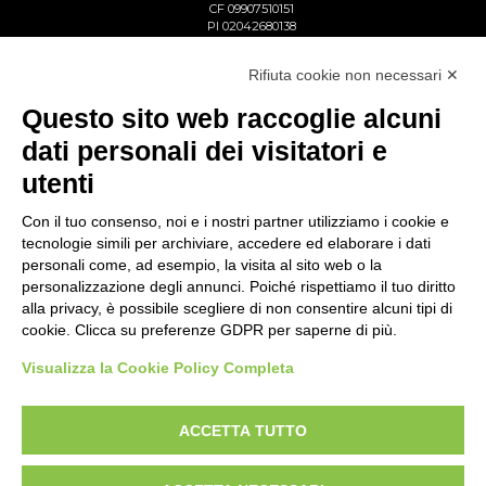
CF 09907510151
PI 02042680138
Reg. Imp. Lecco n. 02713750137
R.E.A. Lecco n. 1328153
Rifiuta cookie non necessari ✕
Questo sito web raccoglie alcuni
dati personali dei visitatori e
utenti
Con il tuo consenso, noi e i nostri partner utilizziamo i cookie e
tecnologie simili per archiviare, accedere ed elaborare i dati
personali come, ad esempio, la visita al sito web o la
personalizzazione degli annunci. Poiché rispettiamo il tuo diritto
alla privacy, è possibile scegliere di non consentire alcuni tipi di
cookie. Clicca su preferenze GDPR per saperne di più.
Visualizza la Cookie Policy Completa
ACCETTA TUTTO
Copyright © Gattinoni & Co. s.r.l. All rights reserved
Privacy Policy
Cookie Policy
Whistleblowing link