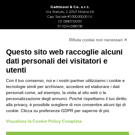
Gattinoni & Co. s.r.l.
Via Statuto, 2 20121 Milano MI
Cap. Sociale €1.000.000,00 I.V.
CF 09907510151
PI 02042680138
Reg. Imp. Lecco n. 02713750137
R.E.A. Lecco n. 1328153
Rifiuta cookie non necessari ✕
Questo sito web raccoglie alcuni
dati personali dei visitatori e
utenti
Con il tuo consenso, noi e i nostri partner utilizziamo i cookie e
tecnologie simili per archiviare, accedere ed elaborare i dati
personali come, ad esempio, la visita al sito web o la
personalizzazione degli annunci. Poiché rispettiamo il tuo diritto
alla privacy, è possibile scegliere di non consentire alcuni tipi di
cookie. Clicca su preferenze GDPR per saperne di più.
Visualizza la Cookie Policy Completa