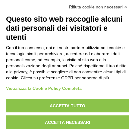
R.E.A. Lecco n. 1328153
Rifiuta cookie non necessari ✕
Questo sito web raccoglie alcuni
dati personali dei visitatori e
utenti
Con il tuo consenso, noi e i nostri partner utilizziamo i cookie e
tecnologie simili per archiviare, accedere ed elaborare i dati
personali come, ad esempio, la visita al sito web o la
personalizzazione degli annunci. Poiché rispettiamo il tuo diritto
alla privacy, è possibile scegliere di non consentire alcuni tipi di
cookie. Clicca su preferenze GDPR per saperne di più.
Visualizza la Cookie Policy Completa
ACCETTA TUTTO
Copyright © Gattinoni & Co. s.r.l. All rights reserved
Privacy Policy
Cookie Policy
Whistleblowing link
ACCETTA NECESSARI
Linee Guida Whistleblowing
Policy Anticorruzione