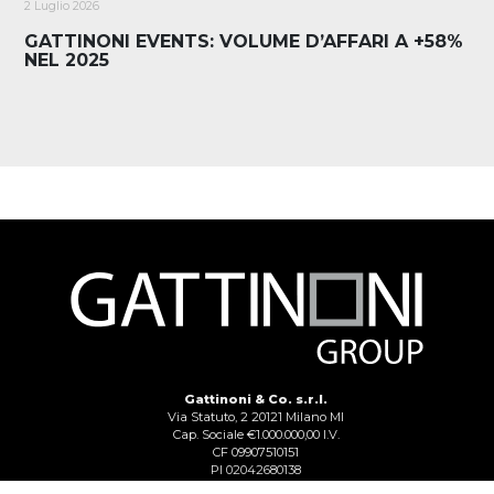
2 Luglio 2026
GATTINONI EVENTS: VOLUME D’AFFARI A +58%
NEL 2025
Gattinoni & Co. s.r.l.
Via Statuto, 2 20121 Milano MI
Cap. Sociale €1.000.000,00 I.V.
CF 09907510151
PI 02042680138
Reg. Imp. Lecco n. 02713750137