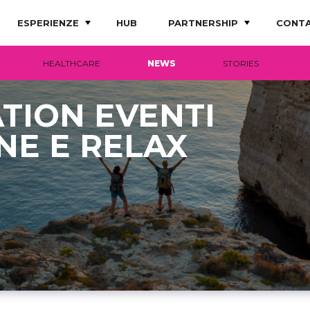
ESPERIENZE
HUB
PARTNERSHIP
CONTA
HEALTHCARE
NEWS
STORIES
TION EVENTI
NE E RELAX