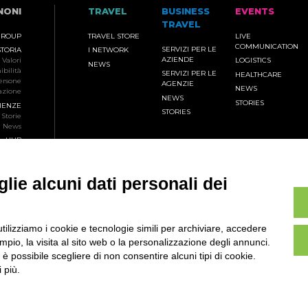
NONI
TRAVEL
BUSINESS
EVENTS
TRAVEL
GROUP
TRAVEL STORE
LIVE
COMMUNICATION
SERVIZI PER LE
STORIA
I NETWORK
AZIENDE
Valori
LOGISTICS
NEWS
ibilità
SERVIZI PER LE
HEALTHCARE
ersone
AGENZIE
NEWS
azione
NEWS
STORIES
IENZE
STORIES
Storie
News
HUB
RSHIP
FINALS
a SAF
lie alcuni dati personali dei
onfini
NTATTI
 siamo
ss Area
utilizziamo i cookie e tecnologie simili per archiviare, accedere
RIERE
pio, la visita al sito web o la personalizzazione degli annunci.
, è possibile scegliere di non consentire alcuni tipi di cookie.
 più.
ved
Privacy Policy
Cookie Policy
Whistleblowing link
Line