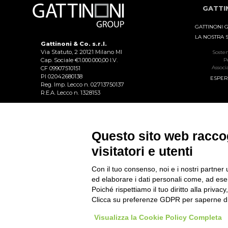
GATTI
GATTINONI 
LA NOSTRA 
Gattinoni & Co. s.r.l.
Via Statuto, 2 20121 Milano MI
Sosten
Cap. Sociale €1.000.000,00 I.V.
P
Associ
CF 09907510151
PI 02042680138
ESPER
Reg. Imp. Lecco n. 02713750137
R.E.A. Lecco n. 1328153
PARTNE
NITTO ATP 
Programm
Questo sito web raccog
Persone senza C
visitatori e utenti
CO
Dove
Pre
Con il tuo consenso, noi e i nostri partner 
CAR
ed elaborare i dati personali come, ad esem
Poiché rispettiamo il tuo diritto alla privacy
Clicca su preferenze GDPR per saperne di
Visualizza la Cookie Policy Completa
Copyright © Gattinoni & Co. s.r.l. All rights reser