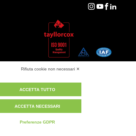
Rifiuta cookie non necessari ✕
ACCETTA TUTTO
ACCETTA NECESSARI
Preferenze GDPR
CREIAMO INSIEME LA TUA
PROSSIMA ESPERIENZA
e Guida Whistleblowing
Policy Anticorruzione