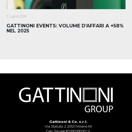
2 Luglio 2026
GATTINONI EVENTS: VOLUME D’AFFARI A +58%
NEL 2025
Gattinoni & Co. s.r.l.
Via Statuto, 2 20121 Milano MI
Cap. Sociale €1.000.000,00 I.V.