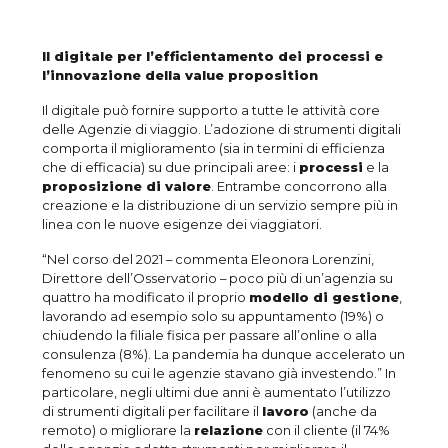
Il digitale per l’efficientamento dei processi e
l’innovazione della value proposition
Il digitale può fornire supporto a tutte le attività core
delle Agenzie di viaggio. L’adozione di strumenti digitali
comporta il miglioramento (sia in termini di efficienza
che di efficacia) su due principali aree: i
processi
e la
proposizione di valore
. Entrambe concorrono alla
creazione e la distribuzione di un servizio sempre più in
linea con le nuove esigenze dei viaggiatori.
“Nel corso del 2021 – commenta Eleonora Lorenzini,
Direttore dell’Osservatorio – poco più di un’agenzia su
quattro ha modificato il proprio
modello di gestione
,
lavorando ad esempio solo su appuntamento (19%) o
chiudendo la filiale fisica per passare all’online o alla
consulenza (8%). La pandemia ha dunque accelerato un
fenomeno su cui le agenzie stavano già investendo.” In
particolare, negli ultimi due anni è aumentato l’utilizzo
di strumenti digitali per facilitare il
lavoro
(anche da
remoto) o migliorare la
relazione
con il cliente (il 74%