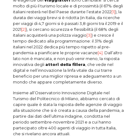
le esigenze dei
viaggiatori
sono cambiate: si cerca
molto di più il turismo locale e di prossimità (il 67% degli
italiani resterà nel Bel Paese durante l’estate 2022
[1]
), la
durata dei viaggi brevi si è ridotta (in Italia, da ricerche
per viaggi di 4,7 giorni si è passati 3,8 giorni tra il 2019 e il
2021
[2]
), si cercano sicurezza e flessibilità (il 68% degli
italiani acquisterà una polizza viaggio
[3]
) e cresce il
tempo dedicato alla programmazione: il 31% degli
italiani nel 2022 dedica più tempo rispetto al pre-
pandemia a pianificare le proprie vacanze
[4]
. Dall’altro
lato non è mancata, e non può venir meno, la risposta
innovativa degli
attori della filiera
, che vede nel
digital e nell’innovazione la linfa vitale da cui trarre
beneficio per una miglior ripresa e adeguamento a un
mondo che appare completamente diverso.
Insieme all’Osservatorio Innovazione Digitale nel
Turismo del Politecnico di Milano, abbiamo cercato di
capire quale è stata la risposta delle agenzie di viaggio
alla situazione che si è creata a causa della pandemia, a
partire dai dati dell’ultima indagine, condotta nel
periodo settembre-novembre 2021 e a cui hanno
partecipato oltre 400 agenti di viaggio in tutta Italia,
che si rivelano ancora attuali.