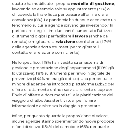
quattro ha modificato il proprio
modello di gestione
,
lavorando ad esempio solo su appuntamento (19%) o
chiudendo la filiale fisica per passare all’online o alla
consulenza (8%). La pandemia ha dunque accelerato un
fenomeno su cui le agenzie stavano già investendo.” In
particolare, negli ultimi due anni è aumentato l’utilizzo
di strumenti digitali per facilitare il
lavoro
(anche da
remoto) o migliorare la
relazione
con il cliente (il 74%
delle agenzie adotta strumenti per migliorare il
contatto e la relazione con il cliente).
Nello specifico, il 18% ha investito su un sistema di
gestione e prenotazione degli appuntamenti (il 19% già
lo utilizzava), l’8% su strumenti per l’invio in digitale del
preventivo (il 44% ne era già dotato). Una percentuale
minore di agenzie ha introdotto piattaforme B2b2c per
offrire direttamente online i servizi al cliente o app per
l’invio di offerte e documenti utili alla pianificazione del
viaggio o chatbot/assistenti virtuali per fornire
informazioni e assistenza in viaggio o prenotare.
Infine, per quanto riguarda la proposizione di valore,
alcune agenzie stanno sperimentando nuove proposte
e fonti di ricavo. Il 54% del campione (66% per quelle