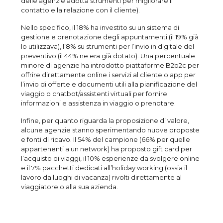
delle agenzie adotta strumenti per migliorare il
contatto e la relazione con il cliente).
Nello specifico, il 18% ha investito su un sistema di
gestione e prenotazione degli appuntamenti (il 19% già
lo utilizzava), l’8% su strumenti per l’invio in digitale del
preventivo (il 44% ne era già dotato). Una percentuale
minore di agenzie ha introdotto piattaforme B2b2c per
offrire direttamente online i servizi al cliente o app per
l’invio di offerte e documenti utili alla pianificazione del
viaggio o chatbot/assistenti virtuali per fornire
informazioni e assistenza in viaggio o prenotare.
Infine, per quanto riguarda la proposizione di valore,
alcune agenzie stanno sperimentando nuove proposte
e fonti di ricavo. Il 54% del campione (66% per quelle
appartenenti a un network) ha proposto gift card per
l’acquisto di viaggi, il 10% esperienze da svolgere online
e il 7% pacchetti dedicati all’holiday working (ossia il
lavoro da luoghi di vacanza) rivolti direttamente al
viaggiatore o alla sua azienda.