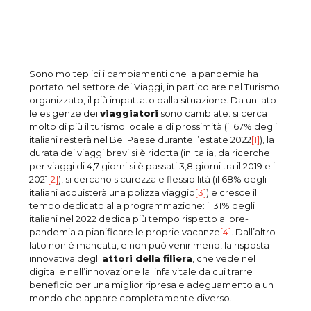
Sono molteplici i cambiamenti che la pandemia ha
portato nel settore dei Viaggi, in particolare nel Turismo
organizzato, il più impattato dalla situazione. Da un lato
le esigenze dei
viaggiatori
sono cambiate: si cerca
molto di più il turismo locale e di prossimità (il 67% degli
italiani resterà nel Bel Paese durante l’estate 2022
[1]
), la
durata dei viaggi brevi si è ridotta (in Italia, da ricerche
per viaggi di 4,7 giorni si è passati 3,8 giorni tra il 2019 e il
2021
[2]
), si cercano sicurezza e flessibilità (il 68% degli
italiani acquisterà una polizza viaggio
[3]
) e cresce il
tempo dedicato alla programmazione: il 31% degli
italiani nel 2022 dedica più tempo rispetto al pre-
pandemia a pianificare le proprie vacanze
[4]
. Dall’altro
lato non è mancata, e non può venir meno, la risposta
innovativa degli
attori della filiera
, che vede nel
digital e nell’innovazione la linfa vitale da cui trarre
beneficio per una miglior ripresa e adeguamento a un
mondo che appare completamente diverso.