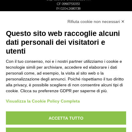
CF 09907510151
PI 02042680138
Reg. Imp. Lecco n. 02713750137
R.E.A. Lecco n. 1328153
Rifiuta cookie non necessari ✕
Questo sito web raccoglie alcuni
dati personali dei visitatori e
utenti
Con il tuo consenso, noi e i nostri partner utilizziamo i cookie e
tecnologie simili per archiviare, accedere ed elaborare i dati
personali come, ad esempio, la visita al sito web o la
personalizzazione degli annunci. Poiché rispettiamo il tuo diritto
alla privacy, è possibile scegliere di non consentire alcuni tipi di
cookie. Clicca su preferenze GDPR per saperne di più.
Visualizza la Cookie Policy Completa
ACCETTA TUTTO
Copyright © Gattinoni & Co. s.r.l. All rights reserved
Privacy Policy
Cookie Policy
Whistleblowing link