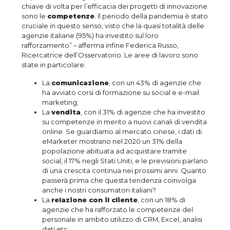
chiave di volta per l’efficacia dei progetti di innovazione
sono le
competenze
. Il periodo della pandemia è stato
cruciale in questo senso, visto che la quasi totalità delle
agenzie italiane (95%) ha investito sul loro
rafforzamento” – afferma infine Federica Russo,
Ricercatrice dell’Osservatorio. Le aree di lavoro sono
state in particolare:
La
comunicazione
, con un 43% di agenzie che
ha avviato corsi di formazione su social e e-mail
marketing;
La
vendita
, con il 31% di agenzie che ha investito
su competenze in merito a nuovi canali di vendita
online. Se guardiamo al mercato cinese, i dati di
eMarketer mostrano nel 2020 un 31% della
popolazione abituata ad acquistare tramite
social, il 17% negli Stati Uniti, e le previsioni parlano
di una crescita continua nei prossimi anni. Quanto
passerà prima che questa tendenza coinvolga
anche i nostri consumatori italiani?
La
relazione con il cliente
, con un 18% di
agenzie che ha rafforzato le competenze del
personale in ambito utilizzo di CRM, Excel, analisi
dati etc.