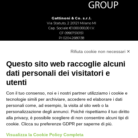
Gattinoni & Co. s.r.l.
Via Statuto, 2 20121 Milano MI
Cap. Sociale €1.000.000,00 I.V.
CF 09907510151
PI 02042680138
Reg. Imp. Lecco n. 02713750137
R.E.A. Lecco n. 1328153
Rifiuta cookie non necessari ✕
Questo sito web raccoglie alcuni
dati personali dei visitatori e
utenti
Con il tuo consenso, noi e i nostri partner utilizziamo i cookie e
tecnologie simili per archiviare, accedere ed elaborare i dati
personali come, ad esempio, la visita al sito web o la
personalizzazione degli annunci. Poiché rispettiamo il tuo diritto
alla privacy, è possibile scegliere di non consentire alcuni tipi di
cookie. Clicca su preferenze GDPR per saperne di più.
Visualizza la Cookie Policy Completa