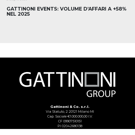
GATTINONI EVENTS: VOLUME D’AFFARI A +58%
NEL 2025
Gattinoni & Co. s.r.l.
Via Statuto, 2 20121 Milano MI
Cap. Sociale €1.000.000,00 I.V.
CF 09907510151
PI 02042680138
Reg. Imp. Lecco n. 02713750137