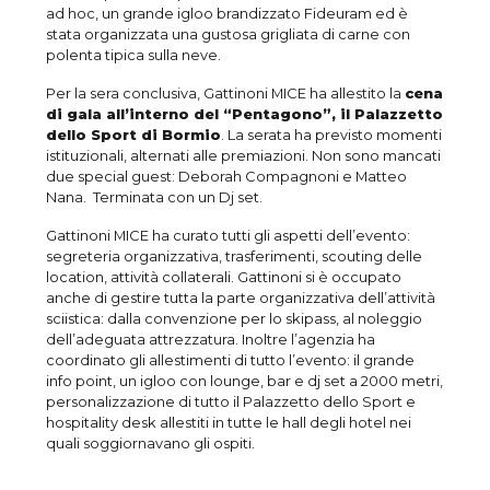
ad hoc, un grande igloo brandizzato Fideuram ed è
stata organizzata una gustosa grigliata di carne con
polenta tipica sulla neve.
Per la sera conclusiva, Gattinoni MICE ha allestito la
cena
di gala all’interno del “Pentagono”, il Palazzetto
dello Sport di Bormio
. La serata ha previsto momenti
istituzionali, alternati alle premiazioni. Non sono mancati
due special guest: Deborah Compagnoni e Matteo
Nana. Terminata con un Dj set.
Gattinoni MICE ha curato tutti gli aspetti dell’evento:
segreteria organizzativa, trasferimenti, scouting delle
location, attività collaterali. Gattinoni si è occupato
anche di gestire tutta la parte organizzativa dell’attività
sciistica: dalla convenzione per lo skipass, al noleggio
dell’adeguata attrezzatura. Inoltre l’agenzia ha
coordinato gli allestimenti di tutto l’evento: il grande
info point, un igloo con lounge, bar e dj set a 2000 metri,
personalizzazione di tutto il Palazzetto dello Sport e
hospitality desk allestiti in tutte le hall degli hotel nei
quali soggiornavano gli ospiti.