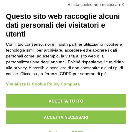
R.E.A. Lecco n. 1328153
Rifiuta cookie non necessari ✕
Questo sito web raccoglie alcuni
dati personali dei visitatori e
utenti
Con il tuo consenso, noi e i nostri partner utilizziamo i cookie e
tecnologie simili per archiviare, accedere ed elaborare i dati
personali come, ad esempio, la visita al sito web o la
personalizzazione degli annunci. Poiché rispettiamo il tuo diritto
alla privacy, è possibile scegliere di non consentire alcuni tipi di
cookie. Clicca su preferenze GDPR per saperne di più.
Visualizza la Cookie Policy Completa
ACCETTA TUTTO
Copyright © Gattinoni & Co. s.r.l. All rights reserved
Privacy Policy
Cookie Policy
Whistleblowing link
ACCETTA NECESSARI
Linee Guida Whistleblowing
Policy Anticorruzione