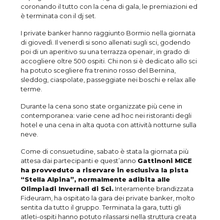
coronando il tutto con la cena di gala, le premiazioni ed
è terminata con il dj set.
I private banker hanno raggiunto Bormio nella giornata
di giovedì. Il venerdì si sono allenati sugli sci, godendo
poi di un aperitivo su una terrazza openair, in grado di
accogliere oltre 500 ospiti. Chi non si è dedicato allo sci
ha potuto scegliere fra trenino rosso del Bernina,
sleddog, ciaspolate, passeggiate nei boschi e relax alle
terme.
Durante la cena sono state organizzate più cene in
contemporanea: varie cene ad hoc nei ristoranti degli
hotel e una cena in alta quota con attività notturne sulla
neve.
Come di consuetudine, sabato è stata la giornata più
attesa dai partecipanti e quest’anno
Gattinoni MICE
ha provveduto a riservare in esclusiva la pista
“Stella Alpina”, normalmente adibita alle
Olimpiadi Invernali di Sci.
Interamente brandizzata
Fideuram, ha ospitato la gara dei private banker, molto
sentita da tutto il gruppo. Terminata la gara, tutti gli
atleti-ospiti hanno potuto rilassarsi nella struttura creata