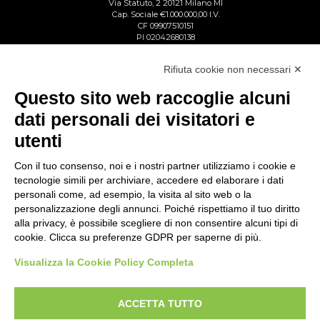
Via Statuto, 2 20121 Milano MI
Cap. Sociale €1.000.000,00 I.V.
CF 09907510151
PI 02042680138
Reg. Imp. Lecco n. 02713750137
R.E.A. Lecco n. 1328153
Rifiuta cookie non necessari ✕
Questo sito web raccoglie alcuni
dati personali dei visitatori e
utenti
Con il tuo consenso, noi e i nostri partner utilizziamo i cookie e
tecnologie simili per archiviare, accedere ed elaborare i dati
personali come, ad esempio, la visita al sito web o la
personalizzazione degli annunci. Poiché rispettiamo il tuo diritto
alla privacy, è possibile scegliere di non consentire alcuni tipi di
cookie. Clicca su preferenze GDPR per saperne di più.
Visualizza la Cookie Policy Completa
ACCETTA TUTTO
Copyright © Gattinoni & Co. s.r.l. All rights reserved