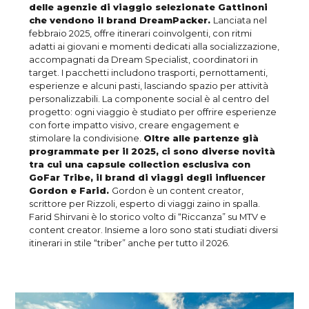
delle agenzie di viaggio selezionate Gattinoni
che vendono il brand DreamPacker.
Lanciata nel
febbraio 2025, offre itinerari coinvolgenti, con ritmi
adatti ai giovani e momenti dedicati alla socializzazione,
accompagnati da Dream Specialist, coordinatori in
target. I pacchetti includono trasporti, pernottamenti,
esperienze e alcuni pasti, lasciando spazio per attività
personalizzabili. La componente social è al centro del
progetto: ogni viaggio è studiato per offrire esperienze
con forte impatto visivo, creare engagement e
stimolare la condivisione.
Oltre alle partenze già
programmate per il 2025, ci sono diverse novità
tra cui una capsule collection esclusiva con
GoFar Tribe, il brand di viaggi degli influencer
Gordon e Farid.
Gordon è un content creator,
scrittore per Rizzoli, esperto di viaggi zaino in spalla.
Farid Shirvani è lo storico volto di “Riccanza” su MTV e
content creator. Insieme a loro sono stati studiati diversi
itinerari in stile “triber” anche per tutto il 2026.