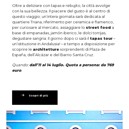
Oltre a deliziare con tapas e rebujito, la città avvolge
con la sua bellezza. Il piacere del gusto è al centro di
questo viaggio; un’intera giornata sarà dedicata al
quartiere Triana, riferimento per ceramica e flamenco,
per curiosare al mercato, assaggiare lo
street food
a
base di empanadas, jamón iberico, le dolci torrijas,
degustare sangria. Il giorno dopo ci sarà il
tapas tour
–
un’istituzione in Andalusia! – e tempo a disposizione per
scoprire le
architetture
sorprendenti di Plaza de
España, dell’Alcázar e del Barrio Santa Cruz.
Quando:
dall’11 al 14 luglio. Quota a persona: da 769
euro
.
Scopri di più