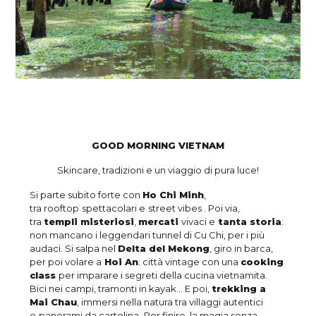
GOOD MORNING VIETNAM
Skincare, tradizioni e un viaggio di pura luce!
Si parte subito forte con
Ho Chi Minh
,
tra rooftop
spettacolari e
street vibes . Poi via,
tra
templi misteriosi
,
mercati
vivaci e
tanta storia
:
non mancano i leggendari tunnel di Cu Chi, per i più
audaci. Si salpa nel
Delta del Mekong
, giro in barca,
per poi volare a
Hoi An
: città vintage con una
cooking
class
per imparare i segreti della cucina vietnamita.
Bici nei campi, tramonti in kayak… E poi,
trekking a
Mai Chau
, immersi nella natura tra villaggi autentici
e
panorami da cartolina
.
Per finire, la magia senza