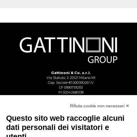
Gattinoni & Co. s.r.l.
Via Statuto, 2 20121 Milano MI
Cap. Sociale €1.000.000,00 I.V.
CF 09907510151
PI 02042680138
Reg. Imp. Lecco n. 02713750137
R.E.A. Lecco n. 1328153
Rifiuta cookie non necessari ✕
Questo sito web raccoglie alcuni
dati personali dei visitatori e
utenti