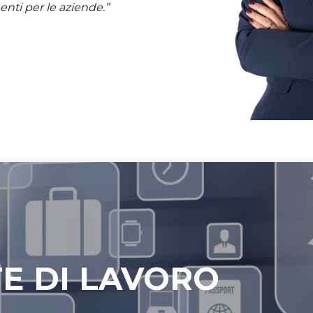
enti per le aziende.”
E DI LAVORO