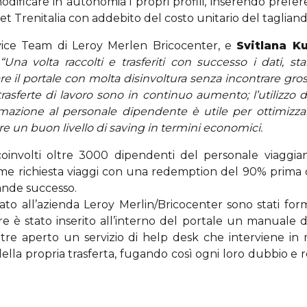
ificare in autonomia i propri profili, inserendo prefer
net Trenitalia con addebito del costo unitario del tagliand
vice Team di Leroy Merlen Bricocenter, e
Svitlana K
“Una volta raccolti e trasferiti con successo i dati, stab
re il portale con molta disinvoltura senza incontrare gro
rasferte di lavoro sono in continuo aumento; l’utilizzo 
rmazione al personale dipendente è utile per ottimizzar
 un buon livello di saving in termini economici.
involti oltre 3000 dipendenti del personale viaggiant
 richiesta viaggi con una redemption del 90% prima dell
rande successo.
ato all’azienda Leroy Merlin/Bricocenter sono stati fo
 è stato inserito all’interno del portale un manuale di 
inoltre aperto un servizio di help desk che interviene i
ella propria trasferta, fugando così ogni loro dubbio e r