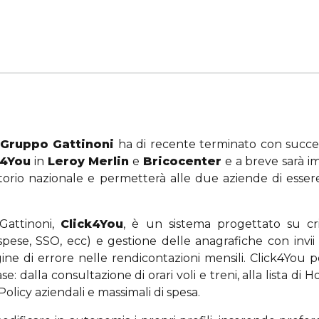
Gruppo Gattinoni
ha di recente terminato con succe
k4You
in
Leroy Merlin
e
Bricocenter
e a breve sarà i
territorio nazionale e permetterà alle due aziende di e
Gattinoni,
Click4You
, è un sistema progettato su crit
 spese, SSO, ecc) e gestione delle anagrafiche con invii
ne di errore nelle rendicontazioni mensili. Click4You p
se: dalla consultazione di orari voli e treni, alla lista di
olicy aziendali e massimali di spesa.