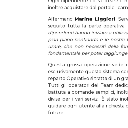
Ogni dipendente potrà creare o mod
inoltre acquistare dal portale i car
Affermano
Marina Liggieri
, Ser
seguito tutta la parte operativa:
dipendenti hanno iniziato a utilizza
pian piano rientrando e le nostre t
usare, che non necessiti della fo
fondamentale per poter raggiungere
Questa grossa operazione vede co
esclusivamente questo sistema come
reparto Operativo si tratta di un g
Tutti gli operatori del Team dedic
battuta a domande semplici, inoltre
divise per i vari servizi. È stato 
guidare ogni utente alla richiesta d
future.