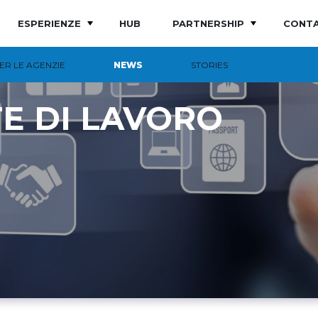
ESPERIENZE
HUB
PARTNERSHIP
CONTA
PER LE AGENZIE
NEWS
STORIES
E DI LAVORO