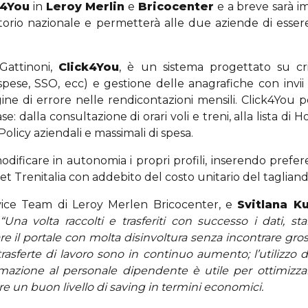
k4You
in
Leroy Merlin
e
Bricocenter
e a breve sarà i
territorio nazionale e permetterà alle due aziende di e
Gattinoni,
Click4You
, è un sistema progettato su crit
 spese, SSO, ecc) e gestione delle anagrafiche con invii
ne di errore nelle rendicontazioni mensili. Click4You p
se: dalla consultazione di orari voli e treni, alla lista di
olicy aziendali e massimali di spesa.
ificare in autonomia i propri profili, inserendo prefer
net Trenitalia con addebito del costo unitario del tagliand
vice Team di Leroy Merlen Bricocenter, e
Svitlana K
“Una volta raccolti e trasferiti con successo i dati, stab
re il portale con molta disinvoltura senza incontrare gro
rasferte di lavoro sono in continuo aumento; l’utilizzo 
rmazione al personale dipendente è utile per ottimizzar
 un buon livello di saving in termini economici.