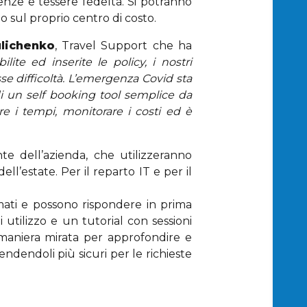
enze e tessere fedeltà. Si potranno
o sul proprio centro di costo.
ulichenko
, Travel Support che ha
ilite ed inserite le policy, i nostri
sse difficoltà. L’emergenza Covid sta
di un self booking tool semplice da
e i tempi, monitorare i costi ed è
e dell’azienda, che utilizzeranno
’estate. Per il reparto IT e per il
rmati e possono rispondere in prima
utilizzo e un tutorial con sessioni
n maniera mirata per approfondire e
endendoli più sicuri per le richieste