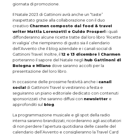
giornata di promozione.
Il Natale 2023 di Gattinoni avrà anche un “taste”
inaspettato grazie alla collaborazione con il duo
creativo
Charmen composto dai food & travel
writer Mattia Lorenzetti e Guido Prosperi
i quali
diffonderanno alcune ricette tratte dal loro libro ‘Ricette
in valigia’ che riempiranno di gusto sia il calendario
dell’Avvento che il blog aziendale e i canali social di
Gattinoni Travel. Inoltre, il
12 e 13 dicembre i Charmen
porteranno il sapore del Natale negli
hub Gattinoni di
Bologna e Milano
dove saranno accolti per la
presentazione del loro libro.
In occasione delle prossime festività anche i
canali
social
di Gattinoni Travel si vestiranno a festa e
seguiranno un piano editoriale dedicato con contenuti
sponsorizzati che saranno diffusi con
newsletter
e
approfonditi sul
blog
.
La programmazione musicale e gli spot della radio
interna saranno brandizzati, ricorderanno agli ascoltatori
di non perdere l’apertura quotidiana delle caselle del
calendario dell’Avvento e consiglieranno la Travel Card