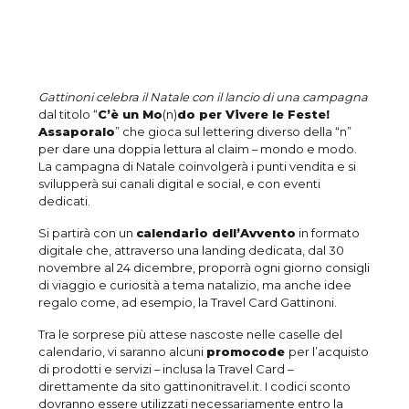
Gattinoni celebra il Natale con il lancio di una campagna
dal titolo “
C’è un Mo
(n)
do per Vivere le Feste!
Assaporalo
” che gioca sul lettering diverso della “n”
per dare una doppia lettura al claim – mondo e modo.
La campagna di Natale coinvolgerà i punti vendita e si
svilupperà sui canali digital e social, e con eventi
dedicati.
Si partirà con un
calendario dell’Avvento
in formato
digitale che, attraverso una landing dedicata, dal 30
novembre al 24 dicembre, proporrà ogni giorno consigli
di viaggio e curiosità a tema natalizio, ma anche idee
regalo come, ad esempio, la Travel Card Gattinoni.
Tra le sorprese più attese nascoste nelle caselle del
calendario, vi saranno alcuni
promocode
per l’acquisto
di prodotti e servizi – inclusa la Travel Card –
direttamente da sito gattinonitravel.it. I codici sconto
dovranno essere utilizzati necessariamente entro la