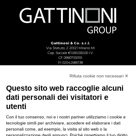
Gattinoni & Co. s.r.l.
Via Statuto, 2 20121 Milano MI
Cap. Sociale €1.000.000,00 I.V.
CF 09907510151
PI 02042680138
Reg. Imp. Lecco n. 02713750137
R.E.A. Lecco n. 1328153
Rifiuta cookie non necessari ✕
Questo sito web raccoglie alcuni
dati personali dei visitatori e
utenti
Con il tuo consenso, noi e i nostri partner utilizziamo i cookie e
tecnologie simili per archiviare, accedere ed elaborare i dati
personali come, ad esempio, la visita al sito web o la
personalizzazione degli annunci. Poiché rispettiamo il tuo diritto