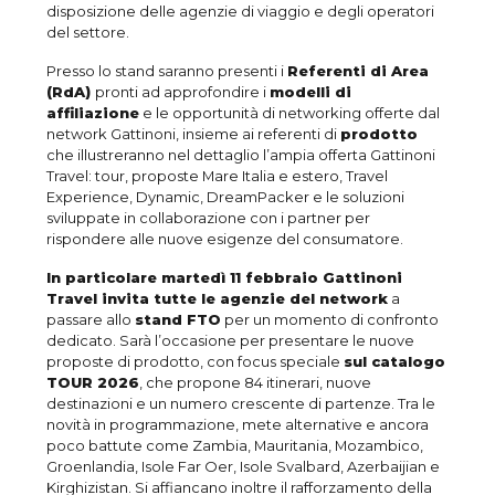
disposizione delle agenzie di viaggio e degli operatori
del settore.
Presso lo stand saranno presenti i
Referenti di Area
(RdA)
pronti ad approfondire i
modelli di
affiliazione
e le opportunità di networking offerte dal
network Gattinoni, insieme ai referenti di
prodotto
che illustreranno nel dettaglio l’ampia offerta Gattinoni
Travel: tour, proposte Mare Italia e estero, Travel
Experience, Dynamic, DreamPacker e le soluzioni
sviluppate in collaborazione con i partner per
rispondere alle nuove esigenze del consumatore.
In particolare martedì 11 febbraio Gattinoni
Travel invita tutte le agenzie del network
a
passare allo
stand FTO
per un momento di confronto
dedicato. Sarà l’occasione per presentare le nuove
proposte di prodotto, con focus speciale
sul catalogo
TOUR 2026
, che propone 84 itinerari, nuove
destinazioni e un numero crescente di partenze. Tra le
novità in programmazione, mete alternative e ancora
poco battute come Zambia, Mauritania, Mozambico,
Groenlandia, Isole Far Oer, Isole Svalbard, Azerbaijian e
Kirghizistan. Si affiancano inoltre il rafforzamento della