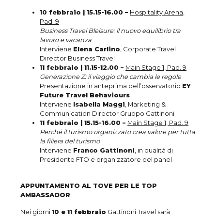
10 febbraio | 15.15-16.00 –
Hospitality Arena,
Pad. 9
Business Travel Bleisure: il nuovo equilibrio tra
lavoro e vacanza
Interviene
Elena Carlino
, Corporate Travel
Director Business Travel
11 febbraio | 11.15-12.00 –
Main Stage 1, Pad. 9
Generazione Z: il viaggio che cambia le regole
Presentazione in anteprima dell’osservatorio
EY
Future Travel Behaviours
Interviene
Isabella Maggi
, Marketing &
Communication Director Gruppo Gattinoni
11 febbraio | 15.15-16.00 –
Main Stage 1, Pad. 9
Perché il turismo organizzato crea valore per tutta
la filiera del turismo
Interviene
Franco Gattinoni
, in qualità di
Presidente FTO e organizzatore del panel
APPUNTAMENTO AL TOVE PER LE TOP
AMBASSADOR
Nei giorni
10 e 11 febbraio
Gattinoni Travel sarà