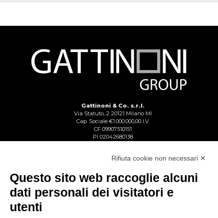
Gattinoni & Co. s.r.l.
Via Statuto, 2 20121 Milano MI
Cap. Sociale €1.000.000,00 I.V.
CF 09907510151
PI 02042680138
Reg. Imp. Lecco n. 02713750137
R.E.A. Lecco n. 1328153
Rifiuta cookie non necessari ✕
Questo sito web raccoglie alcuni
dati personali dei visitatori e
utenti