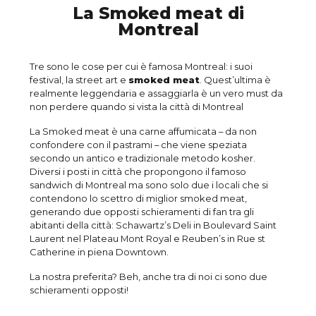
La Smoked meat di
Montreal
Tre sono le cose per cui è famosa Montreal: i suoi
festival, la street art e
smoked meat
. Quest’ultima è
realmente leggendaria e assaggiarla è un vero must da
non perdere quando si vista la città di Montreal
La Smoked meat è una carne affumicata – da non
confondere con il pastrami – che viene speziata
secondo un antico e tradizionale metodo kosher.
Diversi i posti in città che propongono il famoso
sandwich di Montreal ma sono solo due i locali che si
contendono lo scettro di miglior smoked meat,
generando due opposti schieramenti di fan tra gli
abitanti della città: Schawartz’s Deli in Boulevard Saint
Laurent nel Plateau Mont Royal e Reuben’s in Rue st
Catherine in piena Downtown.
La nostra preferita? Beh, anche tra di noi ci sono due
schieramenti opposti!