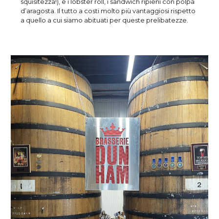
squisitezza!), e i lobster roll, i sandwich ripieni con polpa
d’aragosta. Il tutto a costi molto più vantaggiosi rispetto
a quello a cui siamo abituati per queste prelibatezze.