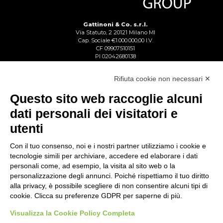
Gattinoni & Co. s.r.l.
Via Statuto, 2 20121 Milano MI
Cap. Sociale €1.000.000,00 I.V.
CF 09907510151
PI 02042680138
Reg. Imp. Lecco n. 02713750137
R.E.A. Lecco n. 1328153
Rifiuta cookie non necessari ✕
Questo sito web raccoglie alcuni
dati personali dei visitatori e
utenti
Con il tuo consenso, noi e i nostri partner utilizziamo i cookie e
tecnologie simili per archiviare, accedere ed elaborare i dati
personali come, ad esempio, la visita al sito web o la
personalizzazione degli annunci. Poiché rispettiamo il tuo diritto
alla privacy, è possibile scegliere di non consentire alcuni tipi di
cookie. Clicca su preferenze GDPR per saperne di più.
Visualizza la Cookie Policy Completa