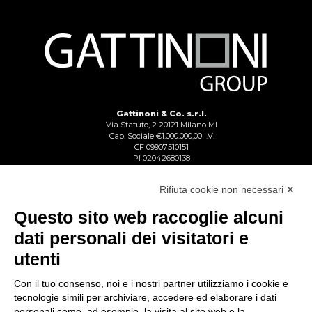
Gattinoni & Co. s.r.l.
Via Statuto, 2 20121 Milano MI
Cap. Sociale €1.000.000,00 I.V.
CF 09907510151
PI 02042680138
Reg. Imp. Lecco n. 02713750137
R.E.A. Lecco n. 1328153
Rifiuta cookie non necessari ✕
Questo sito web raccoglie alcuni
dati personali dei visitatori e
utenti
Con il tuo consenso, noi e i nostri partner utilizziamo i cookie e
tecnologie simili per archiviare, accedere ed elaborare i dati
personali come, ad esempio, la visita al sito web o la