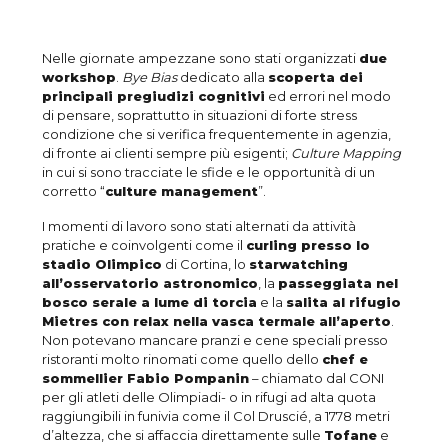
Nelle giornate ampezzane sono stati organizzati
due
workshop
.
Bye Bias
dedicato alla
scoperta dei
principali pregiudizi cognitivi
ed errori nel modo
di pensare, soprattutto in situazioni di forte stress
condizione che si verifica frequentemente in agenzia,
di fronte ai clienti sempre più esigenti;
Culture Mapping
in cui si sono tracciate le sfide e le opportunità di un
corretto “
culture management
”.
I momenti di lavoro sono stati alternati da attività
pratiche e coinvolgenti come il
curling presso lo
stadio Olimpico
di Cortina, lo
starwatching
all’osservatorio astronomico
, la
passeggiata nel
bosco serale a lume di torcia
e la
salita al rifugio
Mietres con relax nella vasca termale all’aperto
.
Non potevano mancare pranzi e cene speciali presso
ristoranti molto rinomati come quello dello
chef e
sommellier Fabio Pompanin
– chiamato dal CONI
per gli atleti delle Olimpiadi- o in rifugi ad alta quota
raggiungibili in funivia come il Col Druscié, a 1778 metri
d’altezza, che si affaccia direttamente sulle
Tofane
e